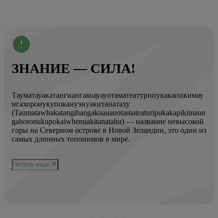
ЗНАНИЕ — СИЛА!
Тауматауакатангиангакоауауотаматеатурипукакапикимау
Вот
нгахоронукупокануэнуакитанатаху
ист
(Taumatawhakatangihangakoauauotamateaturipukakapikimaun
Год
gahoronukupokaiwhenuakitanatahu) — название невысокой
Кол
горы на Северном острове в Новой Зеландии, это один из
Вис
ове
самых длинных топонимов в мире.
вре
при
и
чер
Читать еще
нел
Чи