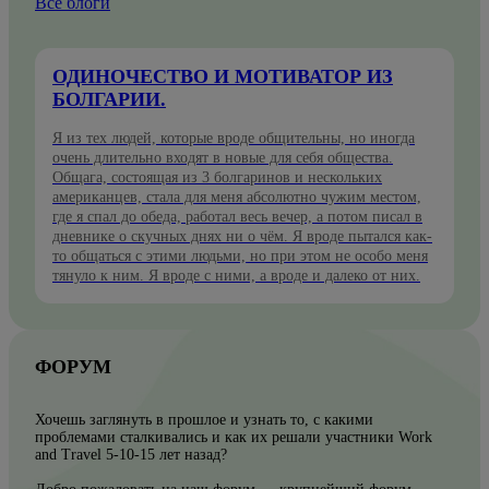
Все блоги
ОДИНОЧЕСТВО И МОТИВАТОР ИЗ
БОЛГАРИИ.
Я из тех людей, которые вроде общительны, но иногда
очень длительно входят в новые для себя общества.
Общага, состоящая из 3 болгаринов и нескольких
американцев, стала для меня абсолютно чужим местом,
где я спал до обеда, работал весь вечер, а потом писал в
дневнике о скучных днях ни о чём. Я вроде пытался как-
то общаться с этими людьми, но при этом не особо меня
тянуло к ним. Я вроде с ними, а вроде и далеко от них.
ФОРУМ
Хочешь заглянуть в прошлое и узнать то, с какими
проблемами сталкивались и как их решали участники Work
and Travel 5-10-15 лет назад?