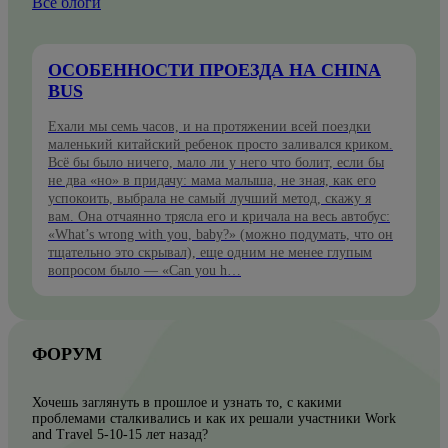
Все блоги
ОСОБЕННОСТИ ПРОЕЗДА НА CHINA
BUS
Ехали мы семь часов, и на протяжении всей поездки
маленький китайский ребенок просто заливался криком.
Всё бы было ничего, мало ли у него что болит, если бы
не два «но» в придачу: мама малыша, не зная, как его
успокоить, выбрала не самый лучший метод, скажу я
вам. Она отчаянно трясла его и кричала на весь автобус:
«What’s wrong with you, baby?» (можно подумать, что он
тщательно это скрывал), еще одним не менее глупым
вопросом было — «Can you h…
ФОРУМ
Хочешь заглянуть в прошлое и узнать то, с какими
проблемами сталкивались и как их решали участники Work
and Travel 5-10-15 лет назад?