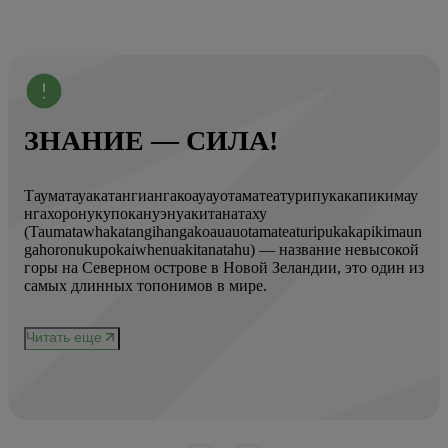
ЗНАНИЕ — СИЛА!
Тауматауакатангиангакоауауотаматеатурипукакапикимау
Вот
нгахоронукупокануэнуакитанатаху
ист
(Taumatawhakatangihangakoauauotamateaturipukakapikimaun
Год
gahoronukupokaiwhenuakitanatahu) — название невысокой
Кол
горы на Северном острове в Новой Зеландии, это один из
Вис
ове
самых длинных топонимов в мире.
вре
при
и
чер
Читать еще
нел
Чи