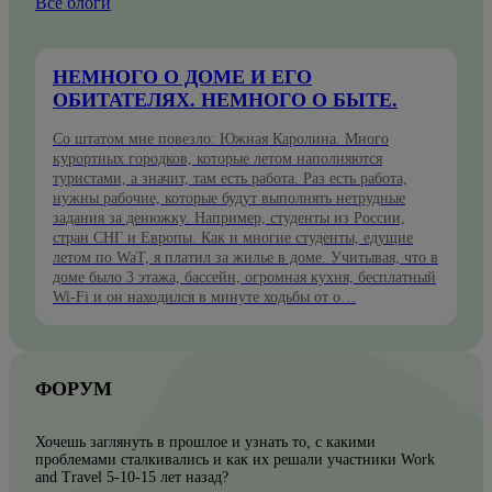
Все блоги
НЕМНОГО О ДОМЕ И ЕГО
ОБИТАТЕЛЯХ. НЕМНОГО О БЫТЕ.
Со штатом мне повезло: Южная Каролина. Много
курортных городков, которые летом наполняются
туристами, а значит, там есть работа. Раз есть работа,
нужны рабочие, которые будут выполнять нетрудные
задания за денюжку. Например, студенты из России,
стран СНГ и Европы. Как и многие студенты, едущие
летом по WaT, я платил за жилье в доме. Учитывая, что в
доме было 3 этажа, бассейн, огромная кухня, бесплатный
Wi-Fi и он находился в минуте ходьбы от о…
ФОРУМ
Хочешь заглянуть в прошлое и узнать то, с какими
проблемами сталкивались и как их решали участники Work
and Travel 5-10-15 лет назад?