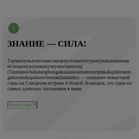
ЗНАНИЕ — СИЛА!
Тауматауакатангиангакоауауотаматеатурипукакапикимау
Вот
нгахоронукупокануэнуакитанатаху
ист
(Taumatawhakatangihangakoauauotamateaturipukakapikimaun
Год
gahoronukupokaiwhenuakitanatahu) — название невысокой
Кол
горы на Северном острове в Новой Зеландии, это один из
Вис
ове
самых длинных топонимов в мире.
вре
при
и
чер
Читать еще
нел
Чи