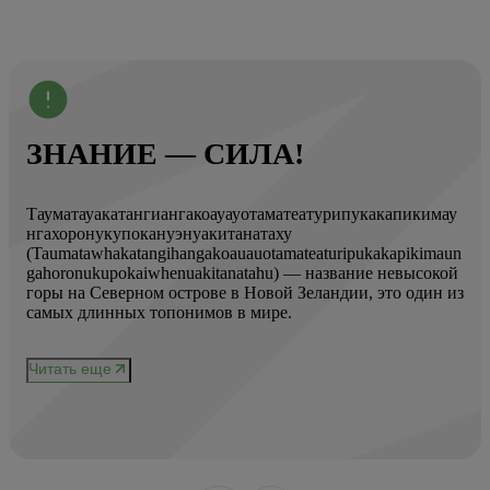
ЗНАНИЕ — СИЛА!
Тауматауакатангиангакоауауотаматеатурипукакапикимау
Вот
нгахоронукупокануэнуакитанатаху
ист
(Taumatawhakatangihangakoauauotamateaturipukakapikimaun
Год
gahoronukupokaiwhenuakitanatahu) — название невысокой
Кол
горы на Северном острове в Новой Зеландии, это один из
Вис
ове
самых длинных топонимов в мире.
вре
при
и
чер
Читать еще
нел
Чи