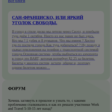
Все блоги
САН-ФРАНЦИСКО, ИЛИ ЯРКИЙ
УГОЛОК СВОБОДЫ.
В город в стиле диско мы летели через Сиэтл, и прибыли
туда днём 1 октября. Никто из нас ранее не был здесь.
Кто мы ? 1 узбек и 8 румынов. Что мы имеем ? Хостел
где-то посреди города.Как туда добираться? ? Ну походу я
скачал приложения на телефон с транспортной системой
города.Основная система, чтобы выбраться из аэропорта
в город это BART, которая потребует $2.25 за билетик.
Билеты у многих систем, кстати, общие и, поэтому
одним билетом можно…
ФОРУМ
Хочешь заглянуть в прошлое и узнать то, с какими
проблемами сталкивались и как их решали участники Work
and Travel 5-10-15 лет назад?