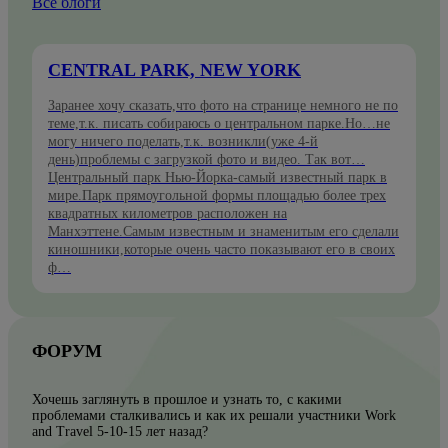
Все блоги
CENTRAL PARK, NEW YORK
Заранее хочу сказать,что фото на странице немного не по
теме,т.к. писать собираюсь о центральном парке.Но…не
могу ничего поделать,т.к. возникли(уже 4-й
день)проблемы с загрузкой фото и видео. Так вот…
Центральный парк Нью-Йорка-самый известный парк в
мире.Парк прямоугольной формы площадью более трех
квадратных километров расположен на
Манхэттене.Самым известным и знаменитым его сделали
киношники,которые очень часто показывают его в своих
ф…
ФОРУМ
Хочешь заглянуть в прошлое и узнать то, с какими
проблемами сталкивались и как их решали участники Work
and Travel 5-10-15 лет назад?