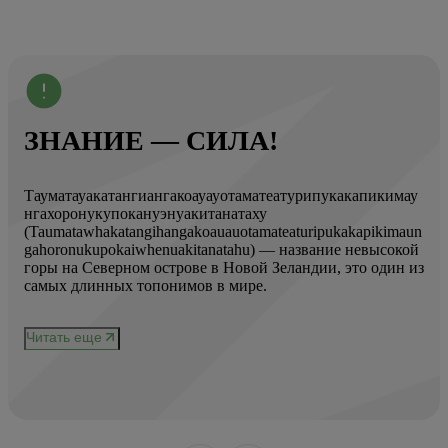
ЗНАНИЕ — СИЛА!
Тауматауакатангиангакоауауотаматеатурипукакапикимау
Вот
нгахоронукупокануэнуакитанатаху
ист
(Taumatawhakatangihangakoauauotamateaturipukakapikimaun
Год
gahoronukupokaiwhenuakitanatahu) — название невысокой
Кол
горы на Северном острове в Новой Зеландии, это один из
Вис
ове
самых длинных топонимов в мире.
вре
при
и
чер
Читать еще
нел
Чи