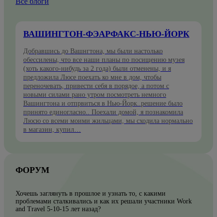
Все блоги
ВАШИНГТОН-ФЭАРФАКС-НЬЮ-ЙОРК
Добравшись до Вашнгтона, мы были настолько
обессилены, что все наши планы по посищению музея
(хоть какого-нибудь за 2 года) были отменены, и я
предложила Люсе поехать ко мне в дом, чтобы
переночевать, привести себя в порядое, а потом с
новыми силами рано утром посмотреть немного
Вашингтона и отпрвиться в Нью-Йорк..решение было
принято единогласно.. Поехали домой, я познакомила
Люсю со всеми моими жильцами, мы сходила нормально
в магазин, купил…
ФОРУМ
Хочешь заглянуть в прошлое и узнать то, с какими
проблемами сталкивались и как их решали участники Work
and Travel 5-10-15 лет назад?