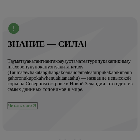
ЗНАНИЕ — СИЛА!
Тауматауакатангиангакоауауотаматеатурипукакапикимау
Вот
нгахоронукупокануэнуакитанатаху
ист
(Taumatawhakatangihangakoauauotamateaturipukakapikimaun
Год
gahoronukupokaiwhenuakitanatahu) — название невысокой
Кол
горы на Северном острове в Новой Зеландии, это один из
Вис
ове
самых длинных топонимов в мире.
вре
при
и
чер
Читать еще
нел
Чи