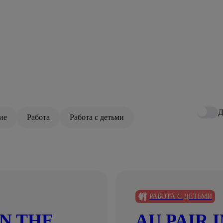
Д
ие
Работа
Работа с детьми
РАБОТА С ДЕТЬМИ
N THE
AU PAIR 