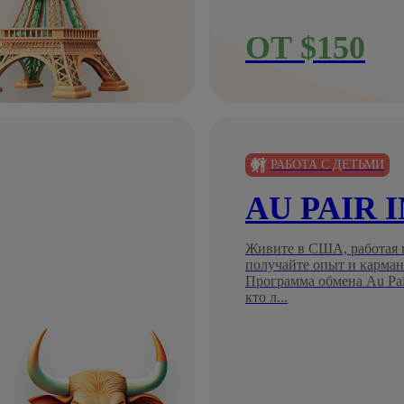
ОТ $150
РАБОТА С ДЕТЬМИ
AU PAIR 
Живите в США, работая в
получайте опыт и карман
Программа обмена Au Pair
кто л...