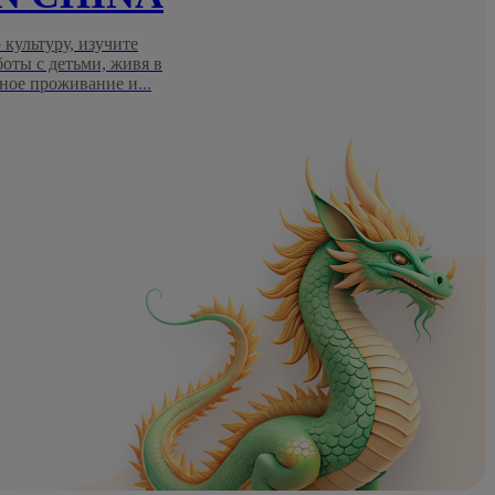
 культуру, изучите
боты с детьми, живя в
ное проживание и...