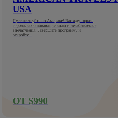
USA
Путешествуйте по Америке! Вас ждут яркие
города, захватывающие виды и незабываемые
впечатления. Завершите программу и
откройте...
ОТ $990