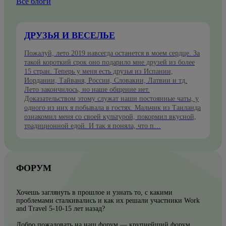
Все блоги
ДРУЗЬЯ И ВЕСЕЛЬЕ
Пожалуй, лето 2019 навсегда останется в моем сердце. За
такой короткий срок оно подарило мне друзей из более
15 стран. Теперь у меня есть друзья из Испании,
Иордании, Тайваня, России, Словакии, Латвии и тд.
Лето закончилось, но наше общение нет.
Доказательством этому служат наши постоянные чаты, у
одного из них я побывала в гостях. Мальчик из Таиланда
ознакомил меня со своей культурой, покормил вкусной,
традиционной едой. И так я поняла, что п…
ФОРУМ
Хочешь заглянуть в прошлое и узнать то, с какими
проблемами сталкивались и как их решали участники Work
and Travel 5-10-15 лет назад?
Добро пожаловать на наш форум — крупнейший форум