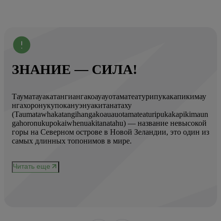
ЗНАНИЕ — СИЛА!
Тауматауакатангиангакоауауотаматеатурипукакапикимау
Вот
нгахоронукупокануэнуакитанатаху
ист
(Taumatawhakatangihangakoauauotamateaturipukakapikimaun
Год
gahoronukupokaiwhenuakitanatahu) — название невысокой
Кол
горы на Северном острове в Новой Зеландии, это один из
Вис
ове
самых длинных топонимов в мире.
вре
при
и
чер
Читать еще
нел
Чи