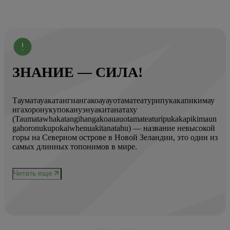
ЗНАНИЕ — СИЛА!
Тауматауакатангиангакоауауотаматеатурипукакапикимау
Вот
нгахоронукупокануэнуакитанатаху
ист
(Taumatawhakatangihangakoauauotamateaturipukakapikimaun
Год
gahoronukupokaiwhenuakitanatahu) — название невысокой
Кол
горы на Северном острове в Новой Зеландии, это один из
Вис
ове
самых длинных топонимов в мире.
вре
при
и
чер
Читать еще
нел
Чи