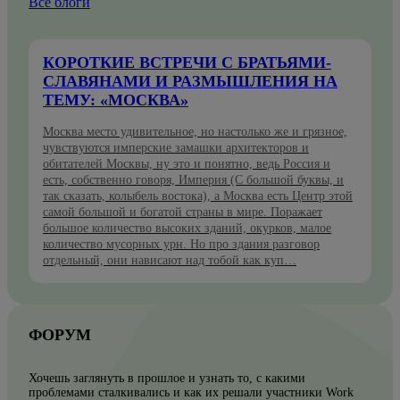
Все блоги
КОРОТКИЕ ВСТРЕЧИ С БРАТЬЯМИ-
СЛАВЯНАМИ И РАЗМЫШЛЕНИЯ НА
ТЕМУ: «МОСКВА»
Москва место удивительное, но настолько же и грязное,
чувствуются имперские замашки архитекторов и
обитателей Москвы, ну это и понятно, ведь Россия и
есть, собственно говоря, Империя (С большой буквы, и
так сказать, колыбель востока), а Москва есть Центр этой
самой большой и богатой страны в мире. Поражает
большое количество высоких зданий, окурков, малое
количество мусорных урн. Но про здания разговор
отдельный, они нависают над тобой как куп…
ФОРУМ
Хочешь заглянуть в прошлое и узнать то, с какими
проблемами сталкивались и как их решали участники Work