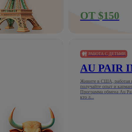
ОТ $150
РАБОТА С ДЕТЬМИ
AU PAIR 
Живите в США, работая в
получайте опыт и карман
Программа обмена Au Pair
кто л...