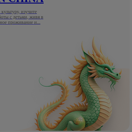
 культуру, изучите
боты с детьми, живя в
ное проживание и...