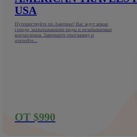
USA
Путешествуйте по Америке! Вас ждут яркие
города, захватывающие виды и незабываемые
впечатления. Завершите программу и
откройте...
ОТ $990