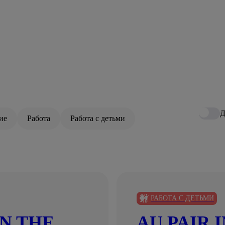
Д
ие
Работа
Работа с детьми
РАБОТА С ДЕТЬМИ
N THE
AU PAIR 