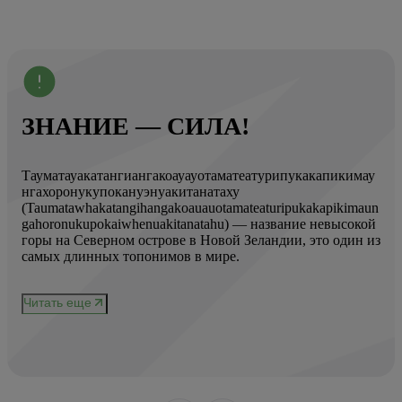
ЗНАНИЕ — СИЛА!
Тауматауакатангиангакоауауотаматеатурипукакапикимау
Вот
нгахоронукупокануэнуакитанатаху
ист
(Taumatawhakatangihangakoauauotamateaturipukakapikimaun
Год
gahoronukupokaiwhenuakitanatahu) — название невысокой
Кол
горы на Северном острове в Новой Зеландии, это один из
Вис
ове
самых длинных топонимов в мире.
вре
при
и
чер
Читать еще
нел
Чи