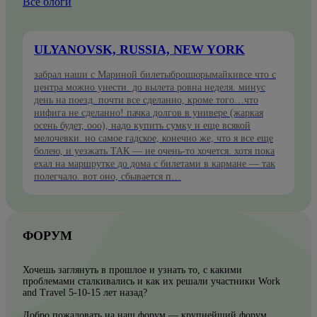
Все блоги
ULYANOVSK, RUSSIA, NEW YORK
забрал наши с Мариной билетыброшюрымайкивсе что с
центра можно унести. до вылета ровна неделя. минус
день на поезд. почти все сделанно, кроме того…что
нифига не сделанно! пачка долгов в универе (жаркая
осень будет, ооо), надо купить сумку и еще всякой
мелочевки. но самое гадское, конечно же, что я все еще
болею, и уезжать ТАК — не очень-то хочется. хотя пока
ехал на маршрутке до дома с билетами в кармане — так
полегчало. вот оно, сбывается п…
ФОРУМ
Хочешь заглянуть в прошлое и узнать то, с какими
проблемами сталкивались и как их решали участники Work
and Travel 5-10-15 лет назад?
Добро пожаловать на наш форум — крупнейший форум