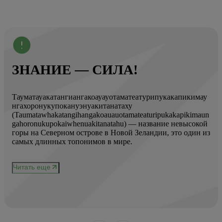
ЗНАНИЕ — СИЛА!
Тауматауакатангиангакоауауотаматеатурипукакапикимау
Вот
нгахоронукупокануэнуакитанатаху
ист
(Taumatawhakatangihangakoauauotamateaturipukakapikimaun
Год
gahoronukupokaiwhenuakitanatahu) — название невысокой
Кол
горы на Северном острове в Новой Зеландии, это один из
Вис
ове
самых длинных топонимов в мире.
вре
при
и
чер
Читать еще
нел
Чи