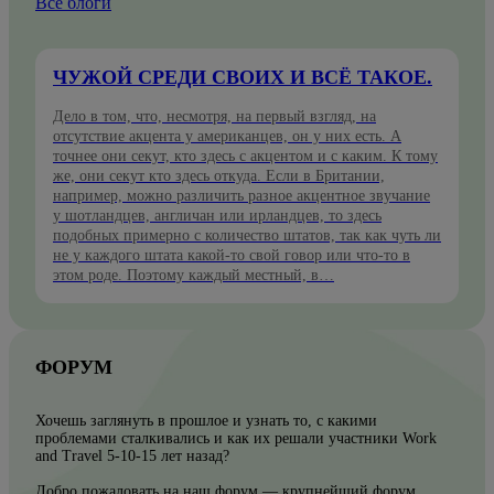
Все блоги
ЧУЖОЙ СРЕДИ СВОИХ И ВСЁ ТАКОЕ.
Дело в том, что, несмотря, на первый взгляд, на
отсутствие акцента у американцев, он у них есть. А
точнее они секут, кто здесь с акцентом и с каким. К тому
же, они секут кто здесь откуда. Если в Британии,
например, можно различить разное акцентное звучание
у шотландцев, англичан или ирландцев, то здесь
подобных примерно с количество штатов, так как чуть ли
не у каждого штата какой-то свой говор или что-то в
этом роде. Поэтому каждый местный, в…
ФОРУМ
Хочешь заглянуть в прошлое и узнать то, с какими
проблемами сталкивались и как их решали участники Work
and Travel 5-10-15 лет назад?
Добро пожаловать на наш форум — крупнейший форум