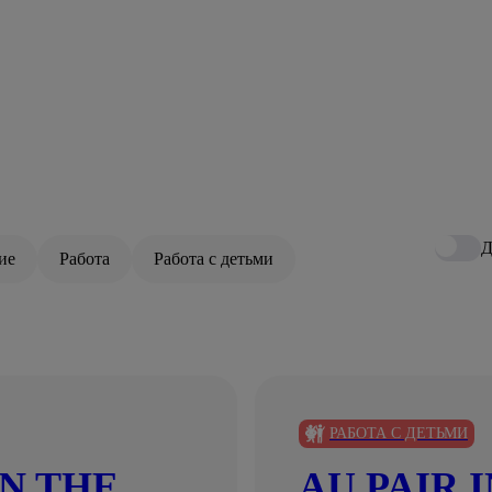
Д
ие
Работа
Работа с детьми
РАБОТА С ДЕТЬМИ
N THE
AU PAIR 