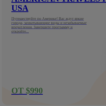
USA
Путешествуйте по Америке! Вас ждут яркие
города, захватывающие виды и незабываемые
впечатления. Завершите программу и
откройте...
ОТ $990