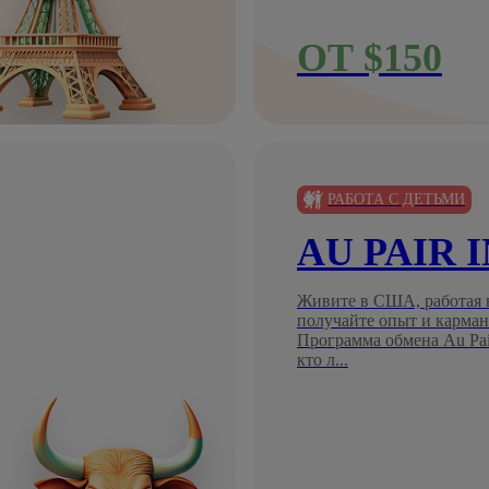
ОТ $150
РАБОТА С ДЕТЬМИ
AU PAIR 
Живите в США, работая в
получайте опыт и карман
Программа обмена Au Pair
кто л...