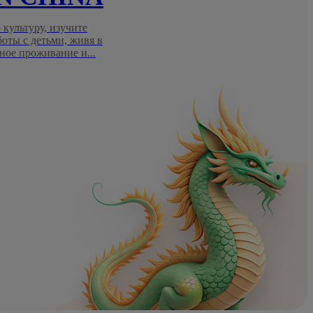
 культуру, изучите
боты с детьми, живя в
ное проживание и...